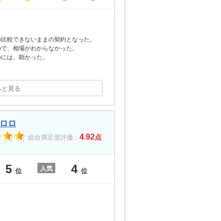
の比較できないままの契約となった。
ので、相場がわからなかった。
のには、助かった。
っと見る
ロロ
4.92
点
総合満足度評価：
5
4
人気
位
位