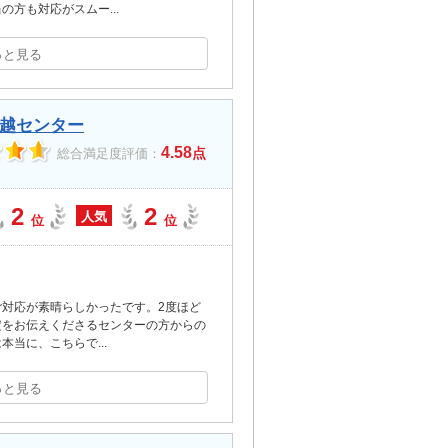
当の方も対応がスムー
...
っと見る
越センター
4.58
点
総合満足度評価：
2
2
人気
位
位
対応が素晴らしかったです。2度ほど
定をお伝えくださるセンターの方からの
は本当に、こちらで
...
っと見る