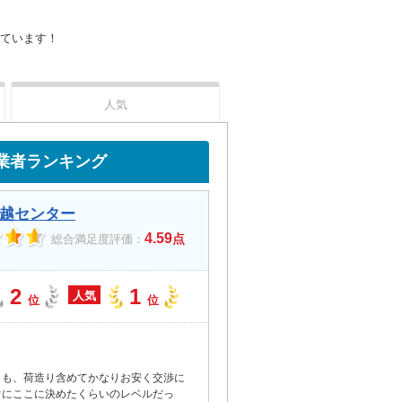
ています！
人気
業者ランキング
越センター
4.59
点
総合満足度評価：
2
1
人気
位
位
りも、荷造り含めてかなりお安く交渉に
ぐにここに決めたくらいのレベルだっ