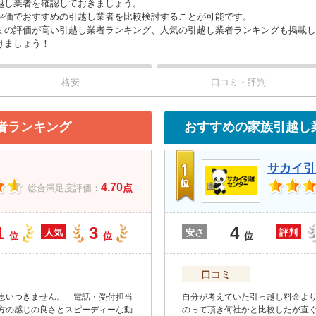
越し業者を確認しておきましょう。
評価でおすすめの引越し業者を比較検討することが可能です。
ミの評価が高い引越し業者ランキング、人気の引越し業者ランキングも掲載し
けましょう！
格安
口コミ・評判
者ランキング
おすすめの家族引越し
サカイ引
4.70
点
総合満足度評価：
1
3
4
人気
安さ
評判
位
位
位
口コミ
思いつきません。 電話・受付担当
自分が考えていた引っ越し料金よ
方の感じの良さとスピーディーな動
のって頂き何社かと比較したが直