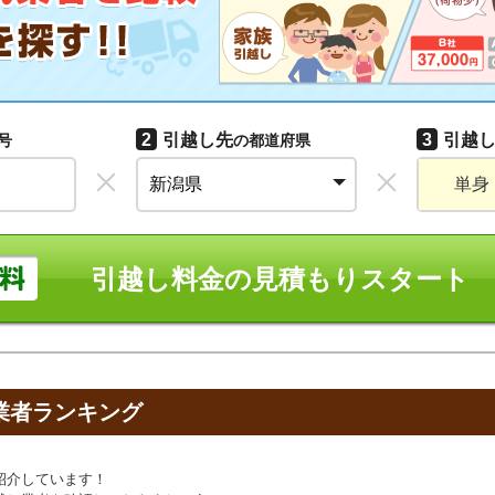
2
引越し先
3
引越
号
の都道府県
単身
引越し料金の見積もりスタート
業者ランキング
紹介しています！