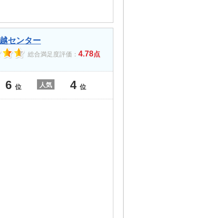
越センター
4.78
点
総合満足度評価：
6
4
人気
位
位