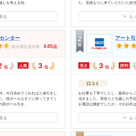
越しを考える知
...
た。見積もりに来ていただいた担
見る
も
センター
アート引
4.65
点
総合満足度評価：
2
3
3
人気
安さ
評判
位
位
位
口コミ
時，今日決めてくれればと値引きし
お仕事も丁寧でしたし、最初からご
た。段ボールもすぐに持ってきてく
頂きました、荷造りと引越しの予
の段ボール引き
...
お電話は微妙でしたが、それ以外
見る
も