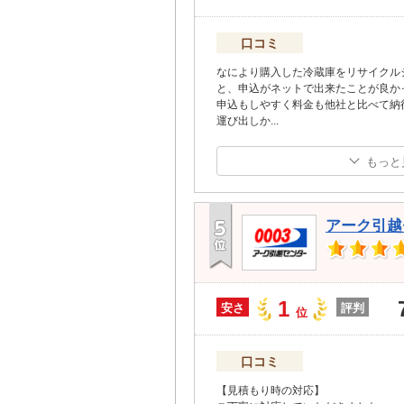
口コミ
なにより購入した冷蔵庫をリサイクル
と、申込がネットで出来たことが良か
申込もしやすく料金も他社と比べて納
運び出しか
...
もっと
アーク引越
1
安さ
評判
位
口コミ
【見積もり時の対応】