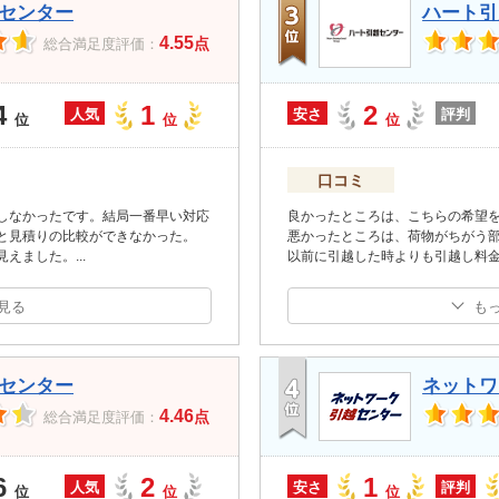
センター
ハート引
4.55
点
総合満足度評価：
4
1
2
人気
安さ
評判
位
位
位
口コミ
しなかったです。結局一番早い対応
良かったところは、こちらの希望
と見積りの比較ができなかった。
悪かったところは、荷物がちがう
見えました。
...
以前に引越した時よりも引越し料
見る
も
センター
ネットワ
4.46
点
総合満足度評価：
6
2
1
人気
安さ
評判
位
位
位