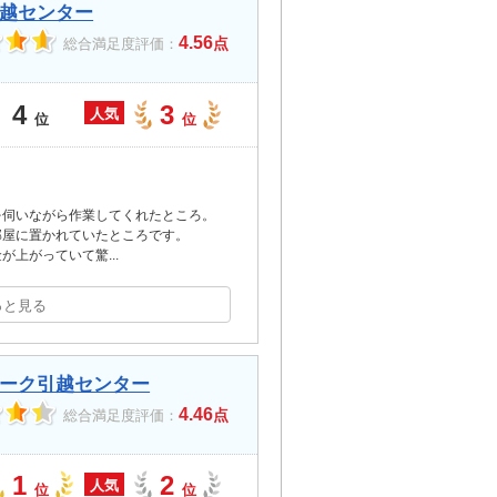
越センター
4.56
点
総合満足度評価：
4
3
人気
位
位
を伺いながら作業してくれたところ。
部屋に置かれていたところです。
金が上がっていて驚
...
っと見る
ーク引越センター
4.46
点
総合満足度評価：
1
2
人気
位
位