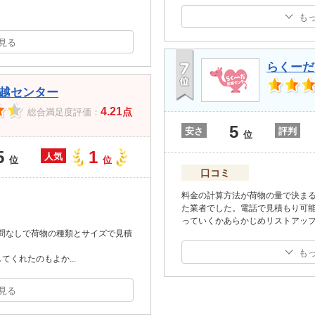
も
見る
らくーだ
越センター
4.21
点
総合満足度評価：
5
安さ
評判
位
5
1
人気
位
位
口コミ
料金の計算方法が荷物の量で決ま
た業者でした。電話で見積もり可
っていくかあらかじめリストアッ
問なしで荷物の種類とサイズで見積
も
してくれたのもよか
...
見る