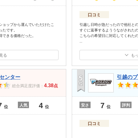
口コミ
ショップから運んでいただけたこ
引越し日時が急だったので他社と
ったです。
すぐに返事するよううながされた
得できる価格だった。
こちらの希望日に対応してくれた
...
見る
も
センター
引越のプ
4.38
点
総合満足度評価：
7
4
7
人気
安さ
評判
位
位
位
口コミ