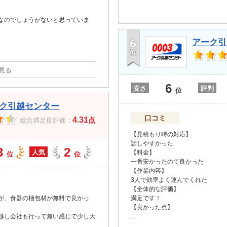
なのでしょうがないと思っていま
アーク引
見る
6
安さ
評判
位
ク引越センター
口コミ
4.31
点
総合満足度評価：
【見積もり時の対応】
話しやすかった
3
2
人気
【料金】
位
位
一番安かったのて良かった
【作業内容】
3人で効率よく運んでくれた
【全体的な評価】
が、食器の梱包材が無料で良かっ
満足です！
【良かった点】
越し会社も行って無い感じで少し大
...