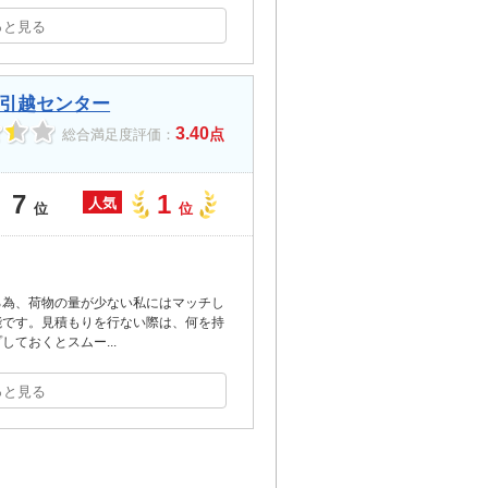
っと見る
引越センター
3.40
点
総合満足度評価：
7
1
人気
位
位
る為、荷物の量が少ない私にはマッチし
能です。見積もりを行ない際は、何を持
プしておくとスムー
...
っと見る