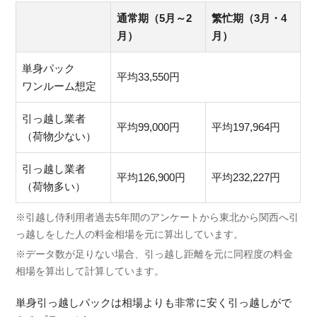
通常期（5月～2
繁忙期（3月・4
月）
月）
単身パック
平均33,550円
ワンルーム想定
引っ越し業者
平均99,000円
平均197,964円
（荷物少ない）
引っ越し業者
平均126,900円
平均232,227円
（荷物多い）
※引越し侍利用者過去5年間のアンケートから東北から関西へ引
っ越しをした人の料金相場を元に算出しています。
※データ数が足りない場合、引っ越し距離を元に同程度の料金
相場を算出して計算しています。
単身引っ越しパックは相場よりも非常に安く引っ越しがで