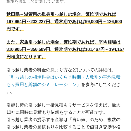
相場を算出して計算しています。
秋田県～滋賀県の単身引っ越しの場合、繁忙期であれば
197,964円～232,227円、通常期であれば99,000円～126,900
円です。
また、家族引っ越しの場合、繁忙期であれば、平均相場は
310,905円～356,589円、通常期であれば181,467円～194,157
円程度になります。
引っ越し業者の料金の決まり方などについての詳細は、
「引っ越しの相場料金はいくら？時期・人数別の平均見積
もり費用と総額のシミュレーション」
を参考にしてくださ
い。
引越し侍の引っ越し一括見積もりサービスを使えば、最大
10社に同時に見積もり依頼をすることが可能です。
引っ越し業者の提示する金額は「言い値」のため、複数の
引っ越し業者の見積もりを比較することで値引き交渉や格