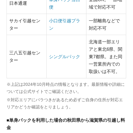
日本通運
便
域で対応不可
サカイ引越セン
小口便引越プラ
一部離島などで
ター
ン
対応不可
北海道一部エリ
アと東北6県、関
三八五引越セン
シングルパック
東7都県。また同
ター
一営業所内での
取扱いは不可。
※上記は2024年10月時点の情報となります。最新情報や詳細に
ついては公式サイトでご確認ください。
※対応エリアにバラつきがあるため必ずご自身の住所が対応エ
リアかどうか確認をとりましょう。
■単身パックを利用した場合の秋田県から滋賀県の引越し料
金