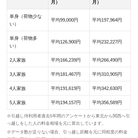
月）
月）
単身（荷物少な
平均99,000円
平均197,964円
い）
単身（荷物多
平均126,900円
平均232,227円
い）
2人家族
平均166,239円
平均266,490円
3人家族
平均181,467円
平均310,905円
4人家族
平均191,619円
平均342,630円
5人家族
平均194,157円
平均356,589円
※引越し侍利用者過去5年間のアンケートから東北から関西へ引
っ越しをした人の料金相場を元に算出しています。
※データ数が足りない場合、引っ越し距離を元に同程度の料金