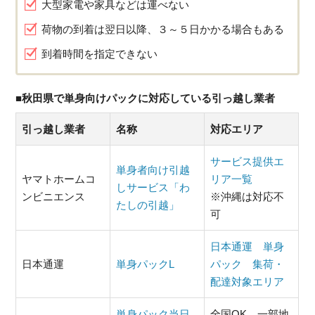
大型家電や家具などは運べない
荷物の到着は翌日以降、３～５日かかる場合もある
到着時間を指定できない
■秋田県で単身向けパックに対応している引っ越し業者
引っ越し業者
名称
対応エリア
サービス提供エ
単身者向け引越
ヤマトホームコ
リア一覧
しサービス「わ
ンビニエンス
※沖縄は対応不
たしの引越」
可
日本通運 単身
日本通運
単身パックL
パック 集荷・
配達対象エリア
単身パック当日
全国OK。一部地