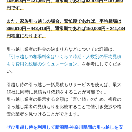
109,643円～121,667円、通常期であれば52,578円～157,860
円です。
また、家族引っ越しの場合、繁忙期であれば、平均相場は
386,610円～443,418円、通常期であれば150,000円～241,434
円程度になります。
引っ越し業者の料金の決まり方などについての詳細は、
「引っ越しの相場料金はいくら？時期・人数別の平均見積
もり費用と総額のシミュレーション」
を参考にしてくださ
い。
引越し侍の引っ越し一括見積もりサービスを使えば、最大
10社に同時に見積もり依頼をすることが可能です。
引っ越し業者の提示する金額は「言い値」のため、複数の
引っ越し業者の見積もりを比較することで値引き交渉や格
安の業者を見つけることができます。
ぜひ引越し侍を利用して新潟県-神奈川県間の引っ越しを安