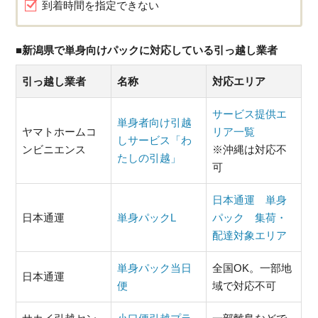
到着時間を指定できない
■新潟県で単身向けパックに対応している引っ越し業者
引っ越し業者
名称
対応エリア
サービス提供エ
単身者向け引越
ヤマトホームコ
リア一覧
しサービス「わ
ンビニエンス
※沖縄は対応不
たしの引越」
可
日本通運 単身
日本通運
単身パックL
パック 集荷・
配達対象エリア
単身パック当日
全国OK。一部地
日本通運
便
域で対応不可