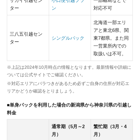
サカイ引越セン
小口便引越プラ
一部離島などで
ター
ン
対応不可
北海道一部エリ
アと東北6県、関
三八五引越セン
シングルパック
東7都県。また同
ター
一営業所内での
取扱いは不可。
※上記は2024年10月時点の情報となります。最新情報や詳細に
ついては公式サイトでご確認ください。
※対応エリアにバラつきがあるため必ずご自身の住所が対応エ
リアかどうか確認をとりましょう。
■単身パックを利用した場合の新潟県から神奈川県の引越し
料金
通常期（5月～2
繁忙期（3月・4
月）
月）