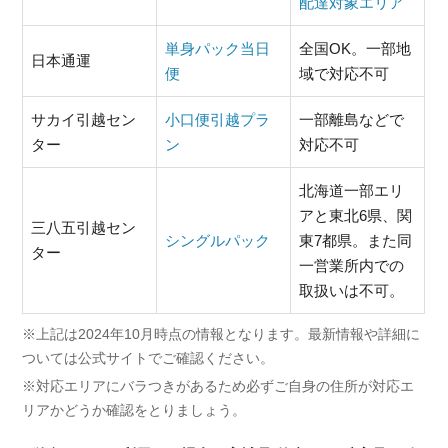
配達対象エリア
単身パック当日
全国OK。一部地
日本通運
便
域で対応不可
サカイ引越セン
小口便引越プラ
一部離島などで
ター
ン
対応不可
北海道一部エリ
アと東北6県、関
三八五引越セン
シングルパック
東7都県。また同
ター
一営業所内での
取扱いは不可。
※上記は2024年10月時点の情報となります。最新情報や詳細に
ついては公式サイトでご確認ください。
※対応エリアにバラつきがあるため必ずご自身の住所が対応エ
リアかどうか確認をとりましょう。