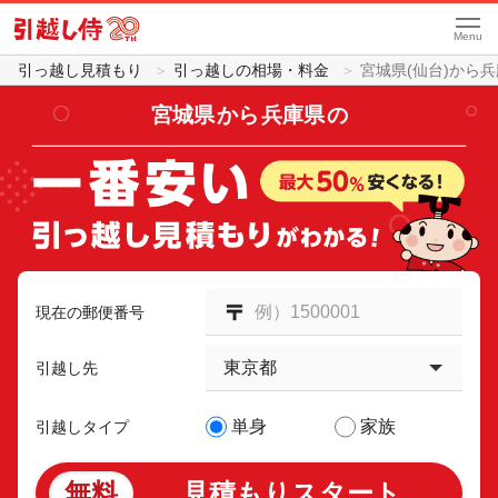
Menu
引っ越し見積もり
引っ越しの相場・料金
宮城県(仙台)から
宮城県
から
兵庫県
の
現在の郵便番号
引越し先
単身
家族
引越しタイプ
無料
見積もりスタート