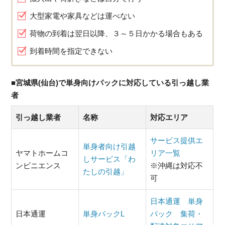
大型家電や家具などは運べない
荷物の到着は翌日以降、３～５日かかる場合もある
到着時間を指定できない
■宮城県(仙台)で単身向けパックに対応している引っ越し業
者
引っ越し業者
名称
対応エリア
サービス提供エ
単身者向け引越
ヤマトホームコ
リア一覧
しサービス「わ
ンビニエンス
※沖縄は対応不
たしの引越」
可
日本通運 単身
日本通運
単身パックL
パック 集荷・