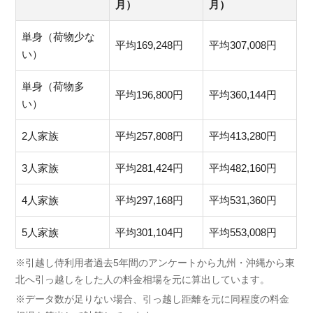
月）
月）
単身（荷物少な
平均169,248円
平均307,008円
い）
単身（荷物多
平均196,800円
平均360,144円
い）
2人家族
平均257,808円
平均413,280円
3人家族
平均281,424円
平均482,160円
4人家族
平均297,168円
平均531,360円
5人家族
平均301,104円
平均553,008円
※引越し侍利用者過去5年間のアンケートから九州・沖縄から東
北へ引っ越しをした人の料金相場を元に算出しています。
※データ数が足りない場合、引っ越し距離を元に同程度の料金