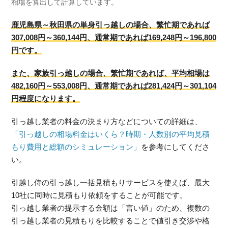
相場を算出して計算しています。
鹿児島県～秋田県の単身引っ越しの場合、繁忙期であれば
307,008円～360,144円、通常期であれば169,248円～196,800
円です。
また、家族引っ越しの場合、繁忙期であれば、平均相場は
482,160円～553,008円、通常期であれば281,424円～301,104
円程度になります。
引っ越し業者の料金の決まり方などについての詳細は、
「引っ越しの相場料金はいくら？時期・人数別の平均見積
もり費用と総額のシミュレーション」
を参考にしてくださ
い。
引越し侍の引っ越し一括見積もりサービスを使えば、最大
10社に同時に見積もり依頼をすることが可能です。
引っ越し業者の提示する金額は「言い値」のため、複数の
引っ越し業者の見積もりを比較することで値引き交渉や格