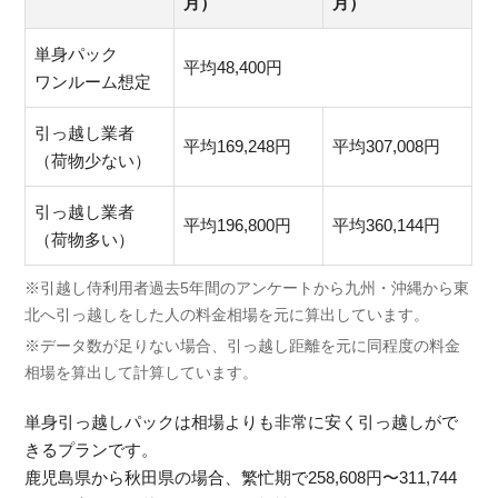
月）
月）
単身パック
平均48,400円
ワンルーム想定
引っ越し業者
平均169,248円
平均307,008円
（荷物少ない）
引っ越し業者
平均196,800円
平均360,144円
（荷物多い）
※引越し侍利用者過去5年間のアンケートから九州・沖縄から東
北へ引っ越しをした人の料金相場を元に算出しています。
※データ数が足りない場合、引っ越し距離を元に同程度の料金
相場を算出して計算しています。
単身引っ越しパックは相場よりも非常に安く引っ越しがで
きるプランです。
鹿児島県から秋田県の場合、繁忙期で258,608円〜311,744