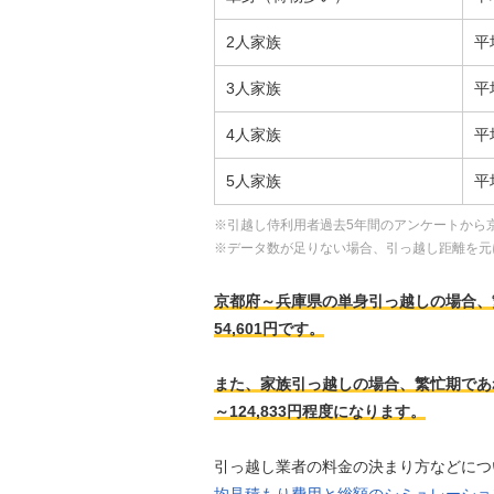
2人家族
平
3人家族
平
4人家族
平
5人家族
平
※引越し侍利用者過去5年間のアンケートから
※データ数が足りない場合、引っ越し距離を元
京都府～兵庫県の単身引っ越しの場合、繁忙期
54,601円です。
また、家族引っ越しの場合、繁忙期であれば、
～124,833円程度になります。
引っ越し業者の料金の決まり方などにつ