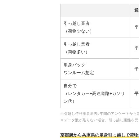
通
引っ越し業者
平
（荷物少ない）
引っ越し業者
平
（荷物多い）
単身パック
平
ワンルーム想定
自分で
（レンタカー+高速道路+ガソリ
平
ン代）
※引越し侍利用者過去5年間のアンケートから
※データ数が足りない場合、引っ越し距離を元
京都府から兵庫県の単身引っ越しで荷物が少