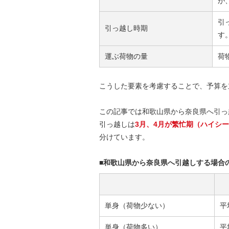
が
引
引っ越し時期
す
運ぶ荷物の量
荷
こうした要素を考慮することで、予算を
この記事では和歌山県から奈良県へ引っ
引っ越しは
3月、4月が繁忙期（ハイシ
分けています。
■和歌山県から奈良県へ引越しする場合
単身（荷物少ない）
平
単身（荷物多い）
平