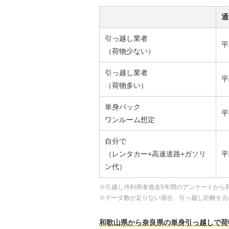
通
引っ越し業者
平
（荷物少ない）
引っ越し業者
平
（荷物多い）
単身パック
平
ワンルーム想定
自分で
（レンタカー+高速道路+ガソリ
平
ン代）
※引越し侍利用者過去5年間のアンケートから
※データ数が足りない場合、引っ越し距離を元
和歌山県から奈良県の単身引っ越しで荷物が