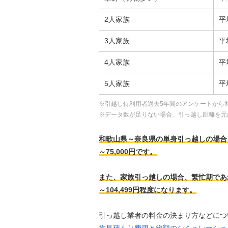
2人家族
平
3人家族
平
4人家族
平
5人家族
平
※引越し侍利用者過去5年間のアンケートから
※データ数が足りない場合、引っ越し距離を元
和歌山県～奈良県の単身引っ越しの場合、繁忙
～75,000円です。
また、家族引っ越しの場合、繁忙期であれば、
～104,499円程度になります。
引っ越し業者の料金の決まり方などにつ