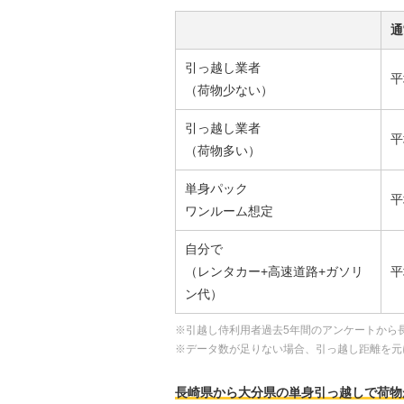
通
引っ越し業者
平
（荷物少ない）
引っ越し業者
平
（荷物多い）
単身パック
平
ワンルーム想定
自分で
（レンタカー+高速道路+ガソリ
平
ン代）
※引越し侍利用者過去5年間のアンケートから
※データ数が足りない場合、引っ越し距離を元
長崎県から大分県の単身引っ越しで荷物が少