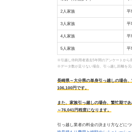
2人家族
平
3人家族
平
4人家族
平
5人家族
平
※引越し侍利用者過去5年間のアンケートから
※データ数が足りない場合、引っ越し距離を元
長崎県～大分県の単身引っ越しの場合、繁忙期
106,100円です。
また、家族引っ越しの場合、繁忙期であれば、
～76,041円程度になります。
引っ越し業者の料金の決まり方などにつ