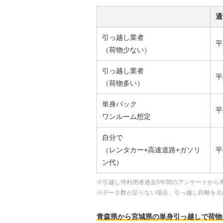
通
引っ越し業者
平
（荷物少ない）
引っ越し業者
平
（荷物多い）
単身パック
平
ワンルーム想定
自分で
（レンタカー+高速道路+ガソリ
平
ン代）
※引越し侍利用者過去5年間のアンケートから
※データ数が足りない場合、引っ越し距離を元
青森県から宮城県の単身引っ越しで荷物が少