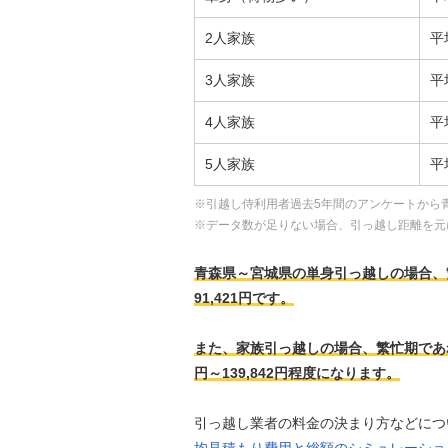
2人家族
平
3人家族
平
4人家族
平
5人家族
平
※引越し侍利用者過去5年間のアンケートから
※データ数が足りない場合、引っ越し距離を元
青森県～宮城県の単身引っ越しの場合、繁忙期
91,421円です。
また、家族引っ越しの場合、繁忙期であれば、
円～139,842円程度になります。
引っ越し業者の料金の決まり方などにつ