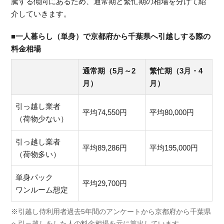
騰する傾向にあるため、通常期と繁忙期の相場を分けて紹
介していきます。
■一人暮らし（単身）で京都府から千葉県へ引越しする際の
料金相場
通常期（5月～2
繁忙期（3月・4
月）
月）
引っ越し業者
平均74,550円
平均80,000円
（荷物少ない）
引っ越し業者
平均89,286円
平均195,000円
（荷物多い）
単身パック
平均29,700円
ワンルーム想定
※引越し侍利用者過去5年間のアンケートから京都府から千葉県
へ引っ越しをした人の料金相場を元に算出しています。