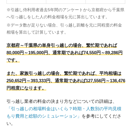
※引越し侍利用者過去5年間のアンケートから京都府から千葉県
へ引っ越しをした人の料金相場を元に算出しています。
※データ数が足りない場合、引っ越し距離を元に同程度の料金
相場を算出して計算しています。
京都府～千葉県の単身引っ越しの場合、繁忙期であれば
80,000円～195,000円、通常期であれば74,550円～89,286円
です。
また、家族引っ越しの場合、繁忙期であれば、平均相場は
250,652円～393,333円、通常期であれば127,556円～136,476
円程度になります。
引っ越し業者の料金の決まり方などについての詳細は、
「引っ越しの相場料金はいくら？時期・人数別の平均見積
もり費用と総額のシミュレーション」
を参考にしてくださ
い。