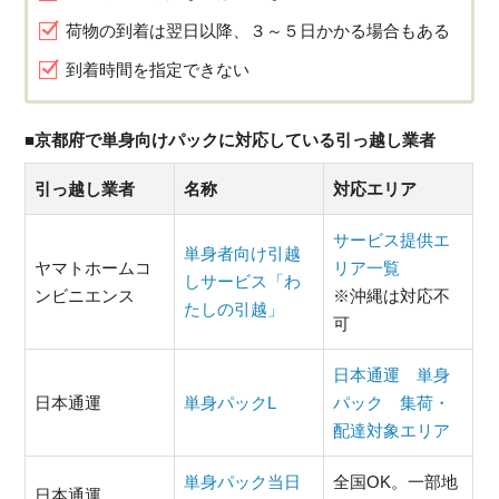
荷物の到着は翌日以降、３～５日かかる場合もある
到着時間を指定できない
■京都府で単身向けパックに対応している引っ越し業者
引っ越し業者
名称
対応エリア
サービス提供エ
単身者向け引越
ヤマトホームコ
リア一覧
しサービス「わ
ンビニエンス
※沖縄は対応不
たしの引越」
可
日本通運 単身
日本通運
単身パックL
パック 集荷・
配達対象エリア
単身パック当日
全国OK。一部地
日本通運