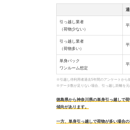
通
引っ越し業者
平
（荷物少ない）
引っ越し業者
平
（荷物多い）
単身パック
平
ワンルーム想定
※引越し侍利用者過去5年間のアンケートから
※データ数が足りない場合、引っ越し距離を元
徳島県から神奈川県の単身引っ越しで荷物が
傾向があります。
一方、単身引っ越しで荷物が多い場合の引っ