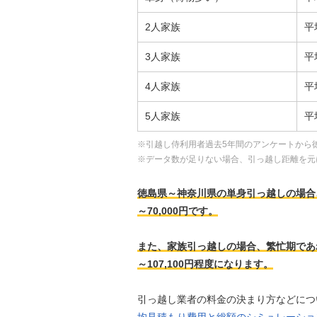
2人家族
平
3人家族
平
4人家族
平
5人家族
平
※引越し侍利用者過去5年間のアンケートから
※データ数が足りない場合、引っ越し距離を元
徳島県～神奈川県の単身引っ越しの場合、繁忙
～70,000円です。
また、家族引っ越しの場合、繁忙期であれば、
～107,100円程度になります。
引っ越し業者の料金の決まり方などにつ