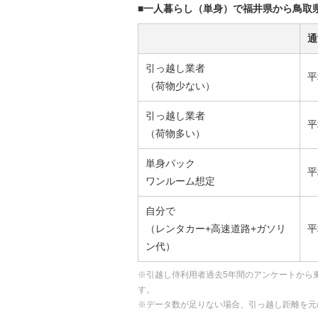
■一人暮らし（単身）で福井県から鳥取
通
引っ越し業者
平
（荷物少ない）
引っ越し業者
平
（荷物多い）
単身パック
平
ワンルーム想定
自分で
（レンタカー+高速道路+ガソリ
平
ン代）
※引越し侍利用者過去5年間のアンケートから
す。
※データ数が足りない場合、引っ越し距離を元