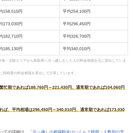
均158,510円
平均254,100円
均173,030円
平均296,450円
均182,710円
平均326,700円
均185,130円
平均340,010円
東海・北陸エリアから鳥取県へ引っ越しをした人の料金相場を元に算出していま
に同程度の料金相場を算出して計算しています。
であれば188,760円～221,430円、通常期であれば104,060円
平均相場は296,450円～340,010円、通常期であれば173,030
いての詳細は、
「引っ越しの相場料金はいくら？時期・人数別の平