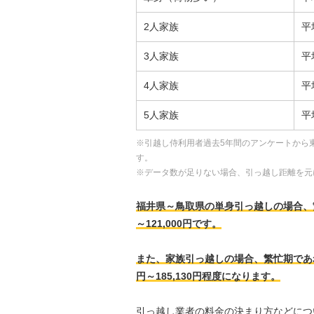
2人家族
平
3人家族
平
4人家族
平
5人家族
平
※引越し侍利用者過去5年間のアンケートから
す。
※データ数が足りない場合、引っ越し距離を元
福井県～鳥取県の単身引っ越しの場合、繁忙期
～121,000円です。
また、家族引っ越しの場合、繁忙期であれば、
円～185,130円程度になります。
引っ越し業者の料金の決まり方などにつ