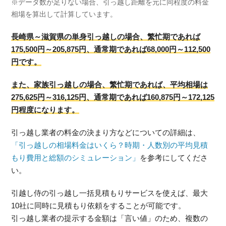
※データ数が足りない場合、引っ越し距離を元に同程度の料金
相場を算出して計算しています。
長崎県～滋賀県の単身引っ越しの場合、繁忙期であれば
175,500円～205,875円、通常期であれば68,000円～112,500
円です。
また、家族引っ越しの場合、繁忙期であれば、平均相場は
275,625円～316,125円、通常期であれば160,875円～172,125
円程度になります。
引っ越し業者の料金の決まり方などについての詳細は、
「引っ越しの相場料金はいくら？時期・人数別の平均見積
もり費用と総額のシミュレーション」
を参考にしてくださ
い。
引越し侍の引っ越し一括見積もりサービスを使えば、最大
10社に同時に見積もり依頼をすることが可能です。
引っ越し業者の提示する金額は「言い値」のため、複数の