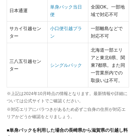
単身パック当日
全国OK。一部地
日本通運
便
域で対応不可
サカイ引越セン
小口便引越プラ
一部離島などで
ター
ン
対応不可
北海道一部エリ
アと東北6県、関
三八五引越セン
シングルパック
東7都県。また同
ター
一営業所内での
取扱いは不可。
※上記は2024年10月時点の情報となります。最新情報や詳細に
ついては公式サイトでご確認ください。
※対応エリアにバラつきがあるため必ずご自身の住所が対応エ
リアかどうか確認をとりましょう。
■単身パックを利用した場合の長崎県から滋賀県の引越し料