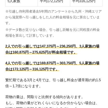
5人家族
平均172,125円
平均316,125円
※引越し侍利用者過去5年間のアンケートから九州・沖縄エリア
から滋賀県へ引っ越しをした人の料金相場を元に算出していま
す。
※データ数が足りない場合、引っ越し距離を元に同程度の料金
相場を算出して計算しています。
2人での引っ越しでは147,375円～236,250円、3人家族の場
合は160,875円～275,625円が料金相場です。
4人での引っ越しでは169,875円～303,750円、5人家族の場
合は172,125円～316,125円です。
繁忙期である3月と4月では、引っ越し料金が通常期の約1.5
倍～1.7倍になります。
荷物の量は、間取りと比例する傾向があります。
もし、荷物の量がどれくらいになるか分からない場合は、