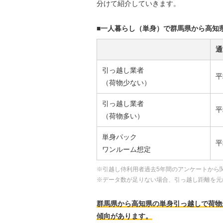
分けて紹介していきます。
■一人暮らし（単身）で群馬県から高知
通
引っ越し業者
平
（荷物少ない）
引っ越し業者
平
（荷物多い）
単身パック
平
ワンルーム想定
※引越し侍利用者過去5年間のアンケートから
※データ数が足りない場合、引っ越し距離を元
群馬県から高知県の単身引っ越しで荷物が少
傾向があります。