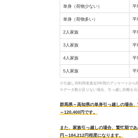
単身（荷物少ない）
平
単身（荷物多い）
平
2人家族
平
3人家族
平
4人家族
平
5人家族
平
※引越し侍利用者過去5年間のアンケートから
※データ数が足りない場合、引っ越し距離を元
群馬県～高知県の単身引っ越しの場合、繁忙期
～120,400円です。
また、家族引っ越しの場合、繁忙期であれば、
円～184,212円程度になります。