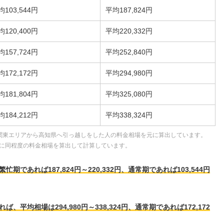
均103,544円
平均187,824円
均120,400円
平均220,332円
均157,724円
平均252,840円
均172,172円
平均294,980円
均181,804円
平均325,080円
均184,212円
平均338,324円
関東エリアから高知県へ引っ越しをした人の料金相場を元に算出しています。
に同程度の料金相場を算出して計算しています。
であれば187,824円～220,332円、通常期であれば103,544円
平均相場は294,980円～338,324円、通常期であれば172,172