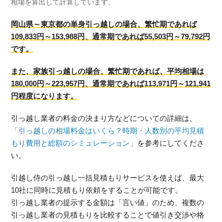
相場を算出して計算しています。
岡山県～東京都の単身引っ越しの場合、繁忙期であれば
109,833円～153,988円、通常期であれば55,503円～79,792円
です。
また、家族引っ越しの場合、繁忙期であれば、平均相場は
180,000円～223,957円、通常期であれば113,971円～121,941
円程度になります。
引っ越し業者の料金の決まり方などについての詳細は、
「引っ越しの相場料金はいくら？時期・人数別の平均見積
もり費用と総額のシミュレーション」
を参考にしてくださ
い。
引越し侍の引っ越し一括見積もりサービスを使えば、最大
10社に同時に見積もり依頼をすることが可能です。
引っ越し業者の提示する金額は「言い値」のため、複数の
引っ越し業者の見積もりを比較することで値引き交渉や格