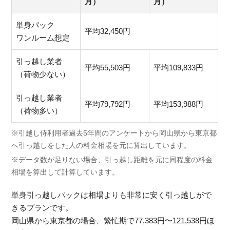
月）
月）
単身パック
平均32,450円
ワンルーム想定
引っ越し業者
平均55,503円
平均109,833円
（荷物少ない）
引っ越し業者
平均79,792円
平均153,988円
（荷物多い）
※引越し侍利用者過去5年間のアンケートから岡山県から東京都
へ引っ越しをした人の料金相場を元に算出しています。
※データ数が足りない場合、引っ越し距離を元に同程度の料金
相場を算出して計算しています。
単身引っ越しパックは相場よりも非常に安く引っ越しがで
きるプランです。
岡山県から東京都の場合、繁忙期で77,383円〜121,538円ほ