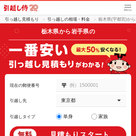
Menu
引っ越し見積もり
引っ越しの相場・料金
栃木県(宇都宮)か
栃木県
から
岩手県
の
現在の郵便番号
引越し先
単身
家族
引越しタイプ
無料
見積もりスタート