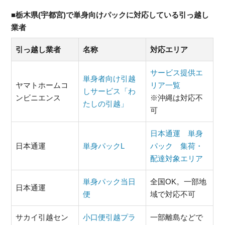
■栃木県(宇都宮)で単身向けパックに対応している引っ越し
業者
引っ越し業者
名称
対応エリア
サービス提供エ
単身者向け引越
ヤマトホームコ
リア一覧
しサービス「わ
ンビニエンス
※沖縄は対応不
たしの引越」
可
日本通運 単身
日本通運
単身パックL
パック 集荷・
配達対象エリア
単身パック当日
全国OK。一部地
日本通運
便
域で対応不可
サカイ引越セン
小口便引越プラ
一部離島などで