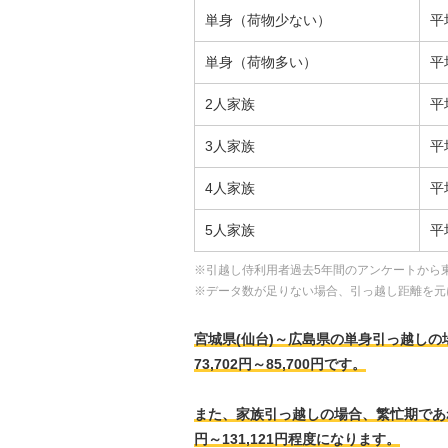
単身（荷物少ない）
平
単身（荷物多い）
平
2人家族
平
3人家族
平
4人家族
平
5人家族
平
※引越し侍利用者過去5年間のアンケートから
※データ数が足りない場合、引っ越し距離を元
宮城県(仙台)～広島県の単身引っ越しの場合
73,702円～85,700円です。
また、家族引っ越しの場合、繁忙期であれば、
円～131,121円程度になります。