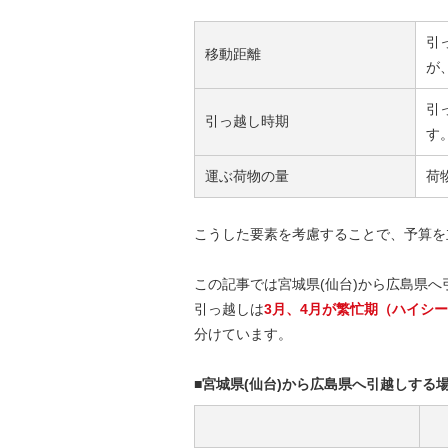
引
移動距離
が
引
引っ越し時期
す
運ぶ荷物の量
荷
こうした要素を考慮することで、予算を
この記事では宮城県(仙台)から広島県
引っ越しは
3月、4月が繁忙期（ハイシ
分けています。
■宮城県(仙台)から広島県へ引越しする