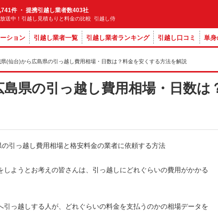
,741件 ・ 提携引越し業者数403社
M放送中！引越し見積もりと料金の比較 引越し侍
ーション
引越し業者一覧
引越し業者ランキング
引越し口コミ
単身
城県(仙台)から広島県の引っ越し費用相場・日数は？料金を安くする方法を解説
ら広島県の引っ越し費用相場・日数は
しをしようとお考えの皆さんは、引っ越しにどれぐらいの費用がかかる
県へ引っ越しする人が、どれぐらいの料金を支払うのかの相場データを