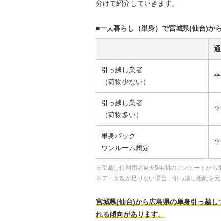
分けて紹介していきます。
■一人暮らし（単身）で宮城県(仙台)か
通
引っ越し業者
平
（荷物少ない）
引っ越し業者
平
（荷物多い）
単身パック
平
ワンルーム想定
※引越し侍利用者過去5年間のアンケートから
※データ数が足りない場合、引っ越し距離を元
宮城県(仙台)から広島県の単身引っ越しで
れる傾向があります。