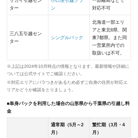
サカイ引越セン
小口便引越プラ
一部離島などで
ター
ン
対応不可
北海道一部エリ
アと東北6県、関
三八五引越セン
シングルパック
東7都県。また同
ター
一営業所内での
取扱いは不可。
※上記は2024年10月時点の情報となります。最新情報や詳細に
ついては公式サイトでご確認ください。
※対応エリアにバラつきがあるため必ずご自身の住所が対応エ
リアかどうか確認をとりましょう。
■単身パックを利用した場合の山形県から千葉県の引越し料
金
通常期（5月～2
繁忙期（3月・4
月）
月）