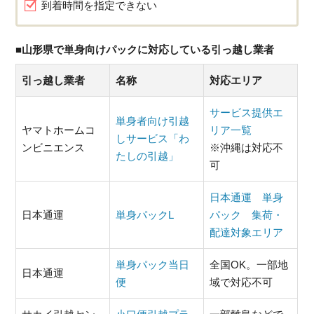
到着時間を指定できない
■山形県で単身向けパックに対応している引っ越し業者
引っ越し業者
名称
対応エリア
サービス提供エ
単身者向け引越
ヤマトホームコ
リア一覧
しサービス「わ
ンビニエンス
※沖縄は対応不
たしの引越」
可
日本通運 単身
日本通運
単身パックL
パック 集荷・
配達対象エリア
単身パック当日
全国OK。一部地
日本通運
便
域で対応不可