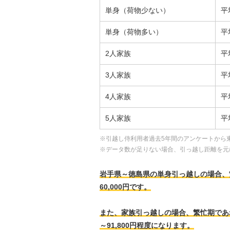
単身（荷物少ない）
平
単身（荷物多い）
平
2人家族
平
3人家族
平
4人家族
平
5人家族
平
※引越し侍利用者過去5年間のアンケートから
※データ数が足りない場合、引っ越し距離を元
岩手県～徳島県の単身引っ越しの場合、繁忙期
60,000円です。
また、家族引っ越しの場合、繁忙期であれば、
～91,800円程度になります。