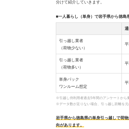
分けて紹介していきます。
■一人暮らし（単身）で岩手県から徳島
通
引っ越し業者
平
（荷物少ない）
引っ越し業者
平
（荷物多い）
単身パック
平
ワンルーム想定
※引越し侍利用者過去5年間のアンケートから
※データ数が足りない場合、引っ越し距離を元
岩手県から徳島県の単身引っ越しで荷物が少
向があります。