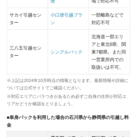
便
域で対応不可
サカイ引越セン
小口便引越プラ
一部離島などで
ター
ン
対応不可
北海道一部エリ
アと東北6県、関
三八五引越セン
シングルパック
東7都県。また同
ター
一営業所内での
取扱いは不可。
※上記は2024年10月時点の情報となります。最新情報や詳細に
ついては公式サイトでご確認ください。
※対応エリアにバラつきがあるため必ずご自身の住所が対応エ
リアかどうか確認をとりましょう。
■単身パックを利用した場合の石川県から静岡県の引越し料
金