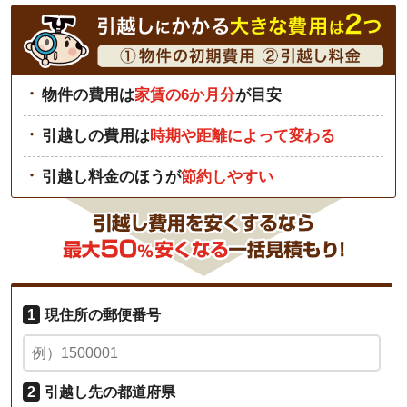
物件の費用は
家賃の6か月分
が目安
引越しの費用は
時期や距離によって変わる
引越し料金のほうが
節約しやすい
1
現住所の郵便番号
2
引越し先の都道府県