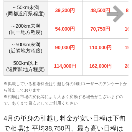
～50km未満
39,200円
48,500円
83
(同都道府県程度)
～200km未満
54,000円
70,750円
16
(同一地方程度)
～500km未満
90,000円
110,000円
19
(近隣地方程度)
500km以上
114,000円
162,000円
28
(遠距離地方程度)
※掲載している相場料金は引越し侍の利用ユーザーのアンケートか
ら算出しております
※相場は市場の変化等により大きく変動する場合がございますの
で、あくまで目安としてご利用ください
4月の単身の引越し料金が安い日程は下旬
で相場は 平均38,750円、最も高い日程は