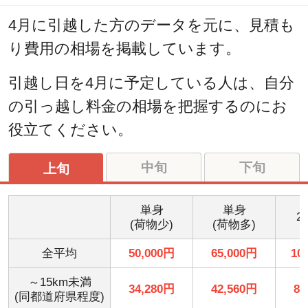
4月に引越した方のデータを元に、見積も
り費用の相場を掲載しています。
引越し日を4月に予定している人は、自分
の引っ越し料金の相場を把握するのにお
役立てください。
中旬
下旬
上旬
単身
単身
2
(荷物少)
(荷物多)
全平均
50,000円
65,000円
10
～15km未満
34,280円
42,560円
82
(同都道府県程度)