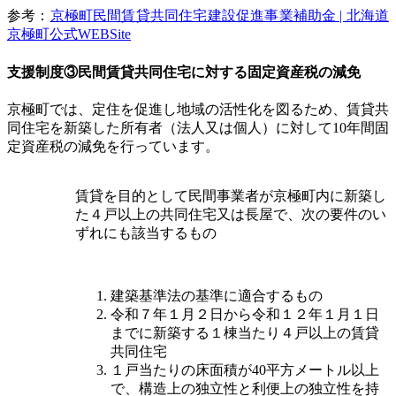
参考：
京極町民間賃貸共同住宅建設促進事業補助金 | 北海道
京極町公式WEBSite
支援制度③民間賃貸共同住宅に対する固定資産税の減免
京極町では、定住を促進し地域の活性化を図るため、賃貸共
同住宅を新築した所有者（法人又は個人）に対して10年間固
定資産税の減免を行っています。
賃貸を目的として民間事業者が京極町内に新築し
た４戸以上の共同住宅又は長屋で、次の要件のい
ずれにも該当するもの
建築基準法の基準に適合するもの
令和７年１月２日から令和１２年１月１日
までに新築する１棟当たり４戸以上の賃貸
共同住宅
１戸当たりの床面積が40平方メートル以上
で、構造上の独立性と利便上の独立性を持