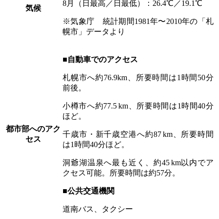
8月（日最高／日最低）：26.4℃／19.1℃
気候
※気象庁 統計期間1981年〜2010年の「札
幌市」データより
■自動車でのアクセス
札幌市へ約76.9km、所要時間は1時間50分
前後。
小樽市へ約77.5 km、所要時間は1時間40分
ほど。
都市部へのアク
千歳市・新千歳空港へ約87 km、所要時間
セス
は1時間40分ほど。
洞爺湖温泉へ最も近く、約45 km以内でア
クセス可能。所要時間は約57分。
■公共交通機関
道南バス、タクシー