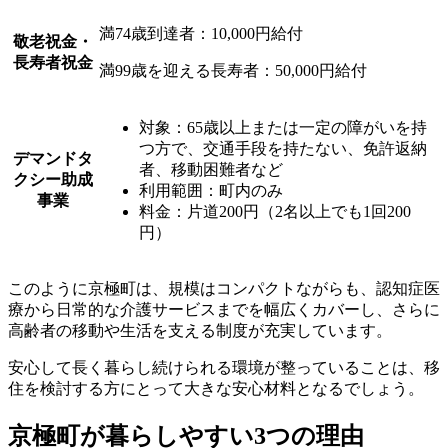
満74歳到達者：10,000円給付
敬老祝金・
長寿者祝金
満99歳を迎える長寿者：50,000円給付
対象：65歳以上または一定の障がいを持
つ方で、交通手段を持たない、免許返納
デマンドタ
者、移動困難者など
クシー助成
利用範囲：町内のみ
事業
料金：片道200円（2名以上でも1回200
円）
このように京極町は、規模はコンパクトながらも、認知症医
療から日常的な介護サービスまでを幅広くカバーし、さらに
高齢者の移動や生活を支える制度が充実しています。
安心して長く暮らし続けられる環境が整っていることは、移
住を検討する方にとって大きな安心材料となるでしょう。
京極町が暮らしやすい3つの理由