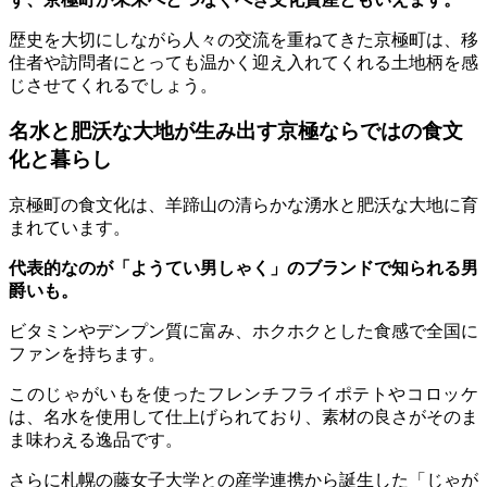
歴史を大切にしながら人々の交流を重ねてきた京極町は、移
住者や訪問者にとっても温かく迎え入れてくれる土地柄を感
じさせてくれるでしょう。
名水と肥沃な大地が生み出す京極ならではの食文
化と暮らし
京極町の食文化は、羊蹄山の清らかな湧水と肥沃な大地に育
まれています。
代表的なのが「ようてい男しゃく」のブランドで知られる男
爵いも。
ビタミンやデンプン質に富み、ホクホクとした食感で全国に
ファンを持ちます。
このじゃがいもを使ったフレンチフライポテトやコロッケ
は、名水を使用して仕上げられており、素材の良さがそのま
ま味わえる逸品です。
さらに札幌の藤女子大学との産学連携から誕生した「じゃが