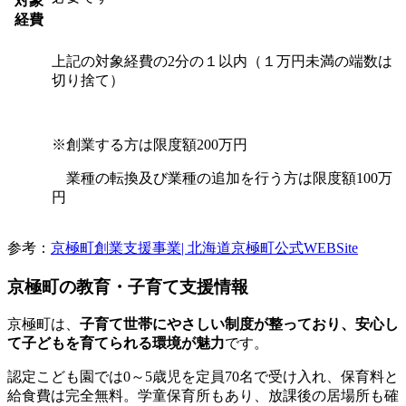
対象
経費
上記の対象経費の2分の１以内（１万円未満の端数は
切り捨て）
※創業する方は限度額200万円
業種の転換及び業種の追加を行う方は限度額100万
円
参考：
京極町創業支援事業| 北海道京極町公式WEBSite
京極町の教育・子育て支援情報
京極町は、
子育て世帯にやさしい制度が整っており、安心し
て子どもを育てられる環境が魅力
です。
認定こども園では0～5歳児を定員70名で受け入れ、保育料と
給食費は完全無料。学童保育所もあり、放課後の居場所も確