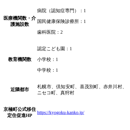
病院（認知症専門）：1
医療機関数・介
国民健康保険診療所：1
護施設数
歯科医院：2
認定こども園：1
教育機関数
小学校：1
中学校：1
札幌市、倶知安町、喜茂別町、赤井川村、
近隣都市
ニセコ町、真狩村
京極町公式移住
https://kyogoku-kanko.jp/
定住促進HP