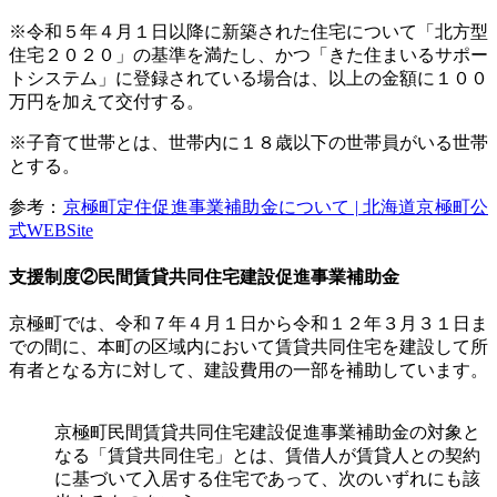
※令和５年４月１日以降に新築された住宅について「北方型
住宅２０２０」の基準を満たし、かつ「きた住まいるサポー
トシステム」に登録されている場合は、以上の金額に１００
万円を加えて交付する。
※子育て世帯とは、世帯内に１８歳以下の世帯員がいる世帯
とする。
参考：
京極町定住促進事業補助金について | 北海道京極町公
式WEBSite
支援制度②民間賃貸共同住宅建設促進事業補助金
京極町では、令和７年４月１日から令和１２年３月３１日ま
での間に、本町の区域内において賃貸共同住宅を建設して所
有者となる方に対して、建設費用の一部を補助しています。
京極町民間賃貸共同住宅建設促進事業補助金の対象と
なる「賃貸共同住宅」とは、賃借人が賃貸人との契約
に基づいて入居する住宅であって、次のいずれにも該