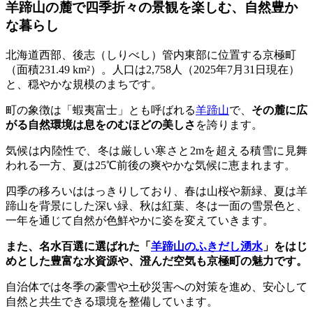
羊蹄山の麓で四季折々の景観を楽しむ、自然豊か
な暮らし
北海道西部、後志（しりべし）管内東部に位置する京極町
（面積231.49 km²）。人口は2,758人（2025年7月31日現在）
と、穏やかな規模のまちです。
町の象徴は「蝦夷富士」とも呼ばれる
羊蹄山
で、
その麓に広
がる自然環境は息をのむほどの美しさ
を誇ります。
気候は内陸性で、冬は厳しい寒さと2mを超える積雪に見舞
われる一方、夏は25℃前後の爽やかな気候に恵まれます。
四季の移ろいははっきりしており、春は山桜や新緑、夏は羊
蹄山を背景にした深い緑、秋は紅葉、冬は一面の雪景色と、
一年を通じて自然が色鮮やかに姿を変えていきます。
また、名水百選に選ばれた「
羊蹄山のふきだし湧水
」をはじ
めとした豊富な水資源や、澄んだ空気も京極町の魅力です。
自治体では冬季の豪雪や土砂災害への対策を進め、安心して
自然と共生できる環境を整備しています。